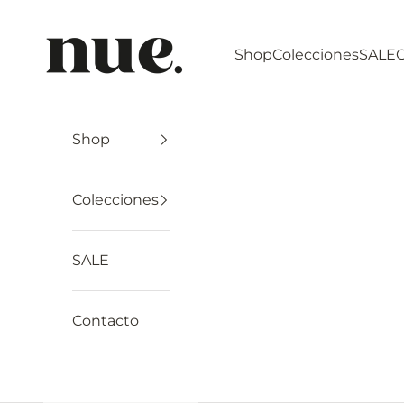
Ir al contenido
Nue The Label
Shop
Colecciones
SALE
Shop
Colecciones
SALE
Contacto